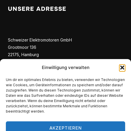
UNSERE ADRESSE
Schweizer Elektromotoren GmbH
Grootmoor 136
22175, Hamburg
Einwilligung verwalten
KONTAKTIEREN SIE UNS!
Um dir ein optimales Erlebnis zu bieten, verwenden wir Technologien
wie Cookies, um Geräteinformationen zu speichern und/oder darauf
zuzugreifen. Wenn du diesen Technologien zustimmst, können wir
Daten wie das Surfverhalten oder eindeutige IDs auf dieser Website
verarbeiten. Wenn du deine Einwilligung nicht erteilst oder
zurückziehst, können bestimmte Merkmale und Funktionen
Telefon: 040 64080400
beeinträchtigt werden.
Telefax: 040 64080405
E-Mail: info(at)schweizer-elektromotoren.de
AKZEPTIEREN